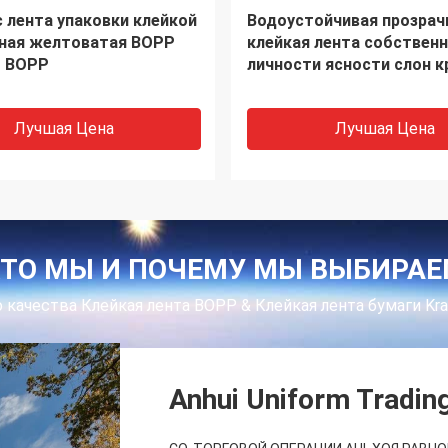
лента собственной
Крен 1270MMx4000M лен
 BOPP запечатывания
водного фильма акрило
в большей части
ленты слон крена пакуя 
Лучшая Цена
Лучшая Цена
ТО МЫ И ПОЧЕМУ МЫ ВЫБИРА
 качества Клейкая лента BOPP & Клейкая лента бумаги Kr
Anhui Uniform Tradin