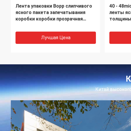
Прозрачная желтая клейкая лента
Клейкая 
BOPP для паковать
личности
коробки 
Лучшая Цена
К
Китай высокого