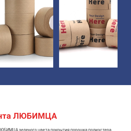
ента ЛЮБИМЦА
ЛЮБИМЦА зеленого цвета покрытия порошка полиэстера