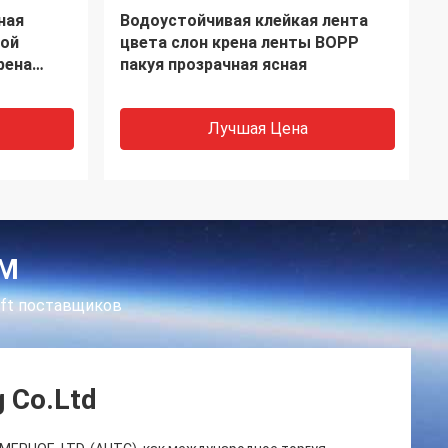
ты
Усиленная лента нити клейкой
вый BOPP
ленты стеклоткани перекрестная
слон
Лучшая Цена
ЕМ
aft поставщиков
g Co.Ltd