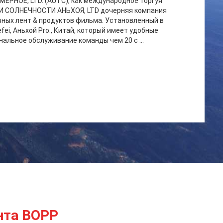
РНОЕ, LTD. (AUTC), как международное торгуя
И СОЛНЕЧНОСТИ АНЬХОЯ, LTD дочерняя компания
чных лент & продуктов фильма. Установленный в
ei, Аньхой Pro., Китай, который имеет удобные
альное обслуживание команды чем 20 с ...
нта BOPP