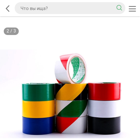
2
/
3