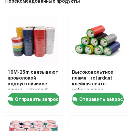
Порекомендованные продукты
10M-25m связывают
Высоковольтное
проволокой
пламя - retardant
водоустойчивое
клейкая лента
пламя - retardant
собственной
Дом
ленту PVC PVC
личности проводки
Отправить запрос
Отправить запрос
электрическую
электрической
высоковольтную
изоляции PVC
Продукты
О нас