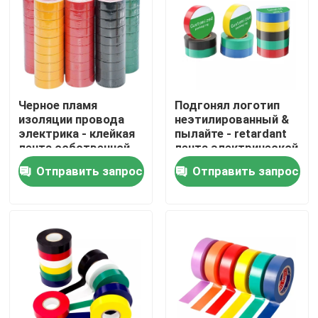
Путешествие фабрики
Проверка качества
Черное пламя
Подгонял логотип
изоляции провода
неэтилированный &
Свяжитесь мы
электрика - клейкая
пылайте - retardant
лента собственной
лента электрической
личности retardant
изоляции PVC
Отправить запрос
Отправить запрос
Спросите цитату
пластиковой ленты
электрическая
высоковольтная
Клейкая лента BOPP
Клейкая лента бумаги Kraft
Клейкая лента ЛЮБИМЦА