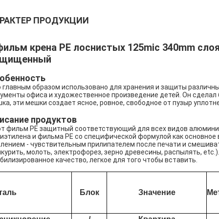
РАКТЕР ПРОДУКЦИИ
фильм крена PE лоснистых 125mic 340mm сл
ащищенный
обенность
 главным образом использовано для хранения и защиты различны
ументы офиса и художественное произведение детей. Он сдела
ка, эти мешки создает ясное, ровное, свободное от пузыр уплот
исание продуктов
т фильм PE защитный соответствующий для всех видов алюмини
иэтилена и фильма PE со специфической формулой как основное 
лением - чувствительным прилипателем после печати и смешиват
курить, молоть, электрофорез, зерно древесины, распылять, etc.
билизированное качество, легкое для того чтобы вставить.
таль
Блок
Значение
Ме