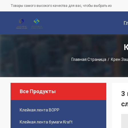
Товары самого высокого качества для вас, чтобы выбрать из
Г
Ст
Главная Страница
/
Крен За
Все Продукты
3
с
Клейкая лента BOPP
Клейкая лента бумаги Kraft