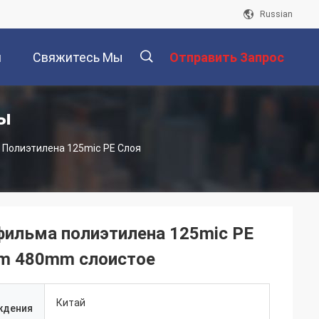
Russian
и
Свяжитесь Мы
Отправить Запрос
ы
描
 Полиэтилена 125mic PE Слоя
述
фильма полиэтилена 125mic PE
mm 480mm слоистое
Китай
ждения