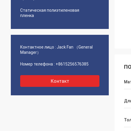
Статическая полиэтиленовая
пленка
Контактное лицо :
Jack Fan （General
Manager）
Номер телефона :
+8615256576385
ПО
Контакт
Ма
Дл
То