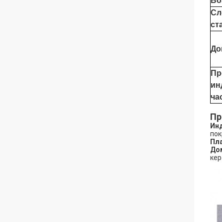
Во
Сл
ст
До
Пр
ин
ча
Пр
Инд
пок
Пла
До
кер