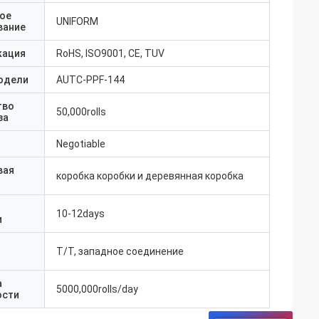
ое
UNIFORM
вание
кация
RoHS, ISO9001, CE, TUV
одели
AUTC-PPF-144
тво
50,000rolls
за
Negotiable
вая
коробка коробки и деревянная коробка
10-12days
и
T/T, западное соединение
а
5000,000rolls/day
ости