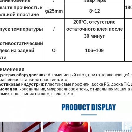
зникновение
/
Квартира
езьте прочность к
18
g/25mm
8~12
альной пластине
200°C, отсутствие
пуск температуры
/
остаточного клея после
30 минут
отивостатический
декс на задней
Ω
106~109
сти
именения
устрия оборудования:
Алюминиевый лист, плита нержавеющей с
рашенная стальная пластина, etc.
стиковая индустрия:
пластиковые профили, доска PS, доска ПК, д
мочадец:
холодильник, микроволновая печь, стиральная машина и
амика, пол, линия пинком, стекло, etc.