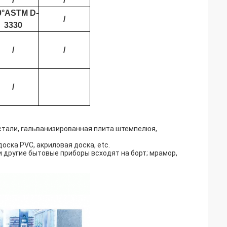
/
/
0°ASTM D-
/
3330
/
/
/
тали, гальванизированная плита штемпелюя,
оска PVC, акриловая доска, etc.
 другие бытовые приборы всходят на борт; мрамор,