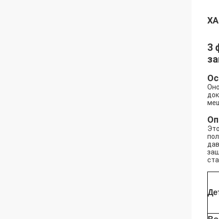
ХА
3 
з
Ос
Оно
док
меш
Оп
Это
пол
дав
заш
ста
Де