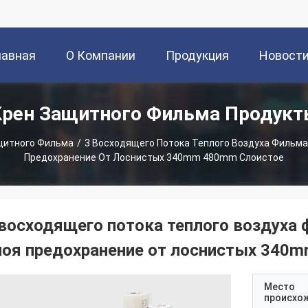
лавная
О Компании
Продукция
Новост
Крен Защитного Фильма Продукт
раница
щитного Фильма
/
3 Восходящего Потока Теплого Воздуха Фильма
Предохранение От Лоснистых 340mm 480mm Слоистое
 восходящего потока теплого воздуха 
лоя предохранение от лоснистых 340
Место
происхо