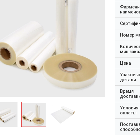
Фирменн
наимено
Сертифи
Номер м
Количес
мин зака
Цена
Упаковы
детали
Время
доставк
Условия
оплаты
Поставк
способн