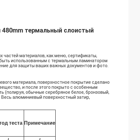
оя 480mm термальный слоистый
х частей материалов, как меню, сертификаты,
л быть использованным с термальным ламинатором
нение для защиты ваших важных документов и фото.
евого материала, поверхностное покрытие сделано
вещество, и после этого покрыто с особенным
ь (полируя, обычные серебряное белое, бронзовый,
). Весь алюминиевый поверхностный затир,
тод теста
Примечание