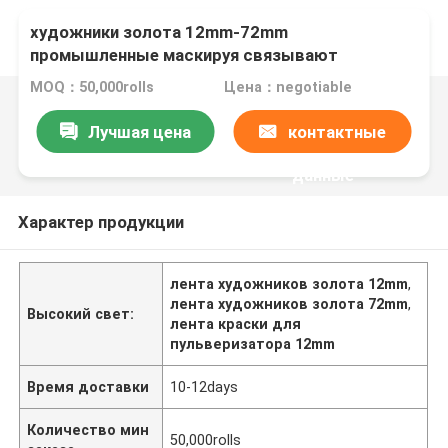
художники золота 12mm-72mm
промышленные маскируя связывают
высокотемпературное предохранение от
MOQ：50,000rolls
Цена：negotiable
тесьмой картины брызг
Лучшая цена
контактные
данные
Характер продукции
лента художников золота 12mm
,
лента художников золота 72mm
,
Высокий свет:
лента краски для
пульверизатора 12mm
Время доставки
10-12days
Количество мин
50,000rolls