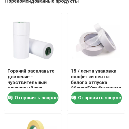
Порекомендованные продукты
Горячий расплавьте
15 / лента упаковки
давление -
салфетки ленты
чувствительный
белого отпуска
слипчивый тип
20mmx50m бумажная
Дом
клейкую ленту Multi
двойная, который
Отправить запрос
Отправить запрос
ткани цели двойную,
встали на сторону
который встали на
Продукты
сторону
О нас