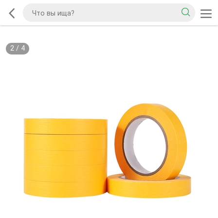
2
/
4