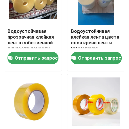
Путешествие фабрики
Водоустойчивая
Водоустойчивая
Проверка качества
прозрачная клейкая
клейкая лента цвета
лента собственной
слон крена ленты
личности ясности
BOPP пакуя
Свяжитесь мы
слон крена BOPP
прозрачная ясная
Отправить запрос
Отправить запрос
Спросите цитату
Клейкая лента BOPP
Клейкая лента бумаги Kraft
Клейкая лента ЛЮБИМЦА