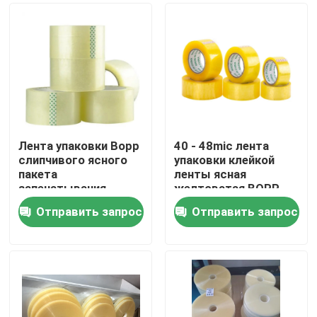
Лента упаковки Bopp
40 - 48mic лента
слипчивого ясного
упаковки клейкой
пакета
ленты ясная
запечатывания
желтоватая BOPP
коробки коробки
толщины BOPP
Отправить запрос
Отправить запрос
прозрачная ясная
Дом
Продукты
О нас