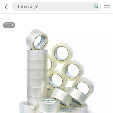
2
/
3