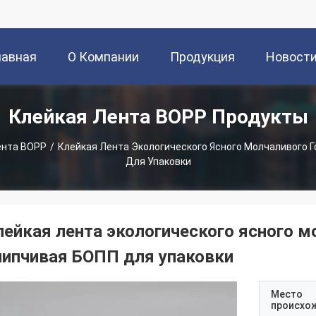
лавная
О Компании
Продукция
Новост
Клейкая Лента BOPP Продукты
раница
ента BOPP
/
Клейкая Лента Экологического Ясного Молчаливого 
Для Упаковки
лейкая лента экологического ясного м
липчивая БОПП для упаковки
Место
происхо