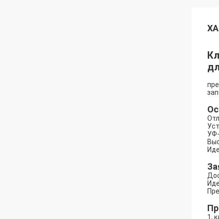
ХА
Кл
дл
пре
зап
Ос
Отл
Уст
УФ-
Выс
Иде
За
Дос
Иде
Пре
Пр
1, 