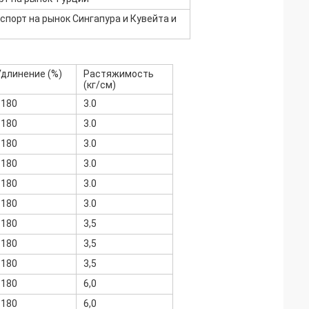
кспорт на рынок Сингапура и Кувейта и
Удлинение (%)
Растяжимость
(кг/см)
<180
3.0
<180
3.0
<180
3.0
<180
3.0
<180
3.0
<180
3.0
<180
3,5
<180
3,5
<180
3,5
<180
6,0
<180
6,0