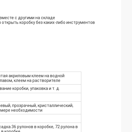
 вместе с другими на складе
ы открыть коробку без каких-либо инструментов
ытая акриловым клеем на водной
лавом, клеем на растворителе
ание коробки, упаковка и т. д.
евый, прозрачный, кристаллический,
 мере необходимости
адка.36 рулонов в коробке, 72 рулона в
 в коробке