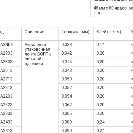
48 мм x 80 ярдов, э
т. д.
од
Описание
Толщина (мм)
Клей (кг/см)
-A2N03
Акриловая
0,038
0,14
упаковочная
-A2903
0,042
0,20
лента БОПП с
сильной
-A2K03
0,045
0,20
адгезией
-A2613
0,048
0,20
-A2713
0,050
0,20
-A2213
0,052
0,20
-A2203
0,054
0,20
-A2323
0,062
0,20
-A2303
0,065
0,20
-A2403
0,089
0,24
-A2413
0,090
0,24