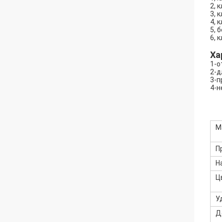
2, 
3, 
4, 
5, 
6, 
Ха
1-о
2-д
3-п
4-н
М
П
Н
Ц
У
Д