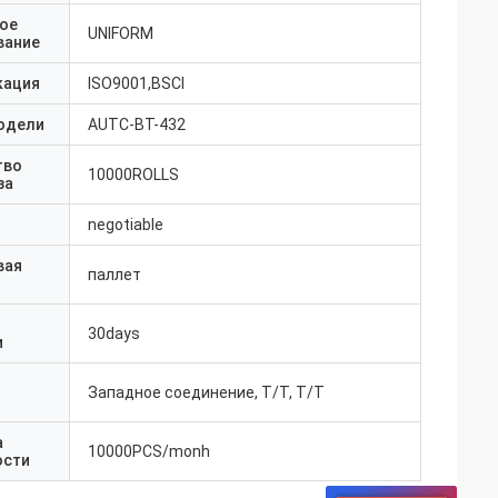
ое
UNIFORM
вание
кация
ISO9001,BSCI
одели
AUTC-BT-432
тво
10000ROLLS
за
negotiable
вая
паллет
30days
и
Западное соединение, T/T, T/T
а
10000PCS/monh
ости