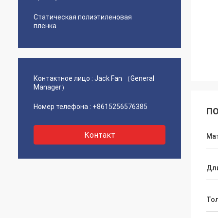
Статическая полиэтиленовая
пленка
Контактное лицо :
Jack Fan （General
Manager）
Номер телефона :
+8615256576385
ПО
Контакт
Ма
Дл
То