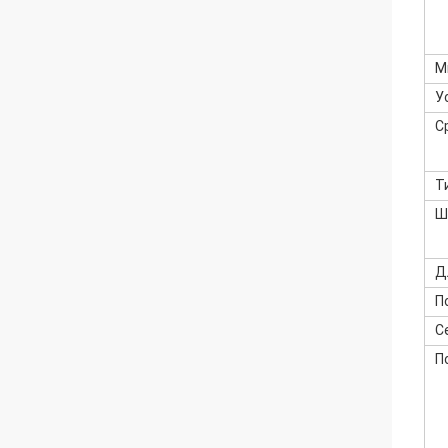
М
У
С
Т
Ш
Д
П
С
П