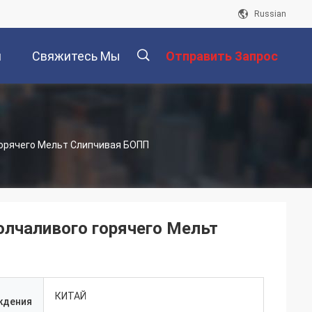
Russian
и
Свяжитесь Мы
Отправить Запрос
描
Горячего Мельт Слипчивая БОПП
述
олчаливого горячего Мельт
КИТАЙ
ждения