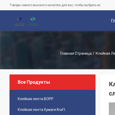
Товары самого высокого качества для вас, чтобы выбрать из
Г
Ст
Главная Страница
/
Клейкая Л
Все Продукты
К
с
Клейкая лента BOPP
Клейкая лента бумаги Kraft