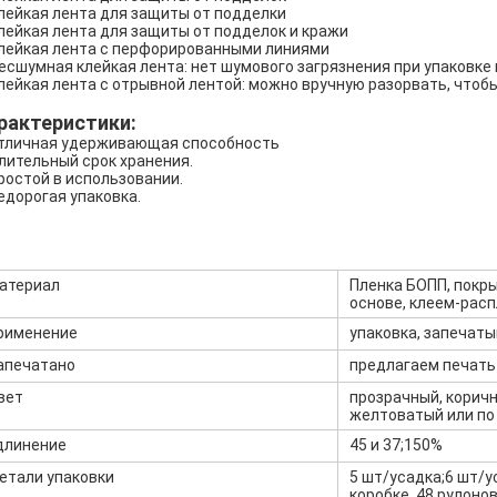
клейкая лента для защиты от подделки
клейкая лента для защиты от подделок и кражи
клейкая лента с перфорированными линиями
бесшумная клейкая лента: нет шумового загрязнения при упаковке
клейкая лента с отрывной лентой: можно вручную разорвать, чтоб
рактеристики:
тличная удерживающая способность
лительный срок хранения.
ростой в использовании.
едорогая упаковка.
атериал
Пленка БОПП, покр
основе, клеем-расп
рименение
упаковка, запечатыв
апечатано
предлагаем печать
вет
прозрачный, коричн
желтоватый или по
длинение
45 и 37;150%
етали упаковки
5 шт/усадка;6 шт/ус
коробке, 48 рулонов