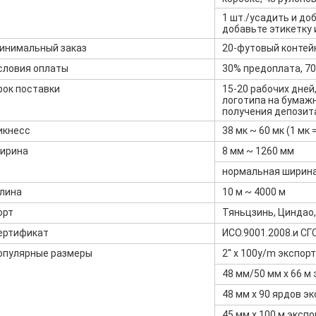
1 шт./усадить и до
добавьте этикетку 
инимальный заказ
20-футовый контей
словия оплаты
30% предоплата, 70
рок поставки
15-20 рабочих дне
логотипа на бумаж
получения депозит
икнесс
38 мк ~ 60 мк (1 мк 
ирина
8 мм ~ 1260 мм
нормальная ширина:
лина
10 м ~ 4000 м
орт
Тяньцзинь, Циндао,
ертификат
ИСО.9001.2008.и СГС,
опулярные размеры
2'' x 100y/m экспор
48 мм/50 мм x 66 м
48 мм x 90 ярдов э
45 мм x 100 м эксп