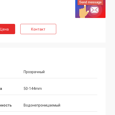
 Цена
Контакт
Прозрачный
а
50-144mm
нность
Водонепроницаемый