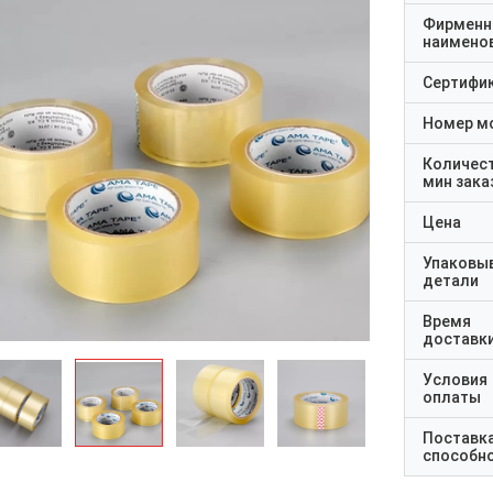
Фирменн
наимено
Сертифи
Номер м
Количес
мин зака
Цена
Упаковы
детали
Время
доставк
Условия
оплаты
Поставк
способн