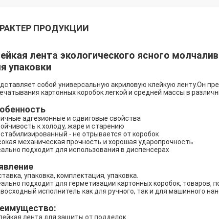
РАКТЕР ПРОДУКЦИИ
ейкая лента экологического ясного молчалив
я упаковки
дставляет собой универсальную акриловую клейкую ленту.Он пре
ечатывания картонных коробок легкой и средней массы в различ
обенность
ичные адгезионные и сдвиговые свойства
ойчивость к холоду, жаре и старению
стабилизированный - не отрывается от коробок
окая механическая прочность и хорошая ударопрочность
ально подходит для использования в диспенсерах
явление
тавка, упаковка, комплектация, упаковка.
ально подходит для герметизации картонных коробок, товаров, 
восходный исполнитель как для ручного, так и для машинного нан
еимущество:
клейкая лента для защиты от подделок