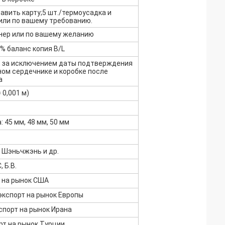
бавить карту;5 шт./термоусадка и
или по вашему требованию.
нер или по вашему желанию
% баланс копия B/L
й, за исключением даты подтверждения
ном сердечнике и коробке после
а
= 0,001 м)
 45 мм, 48 мм, 50 мм
 Шэньчжэнь и др.
 Б.В.
т на рынок США
 экспорт на рынок Европы
кспорт на рынок Ирана
орт на рынок Турции