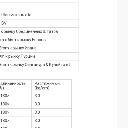
, Шэньчжэнь etc
, BV
m к рынку Соединенных Штатов
 x 66m к рынку Европы
48mm к рынку Ирана
0m к рынку Турции
48mm к рынку Сингапура & Кувейта et.
Удлиненность
Растяжимый
%)
(kg/cm)
<180>
3,0
<180>
3,0
<180>
3,0
<180>
3,0