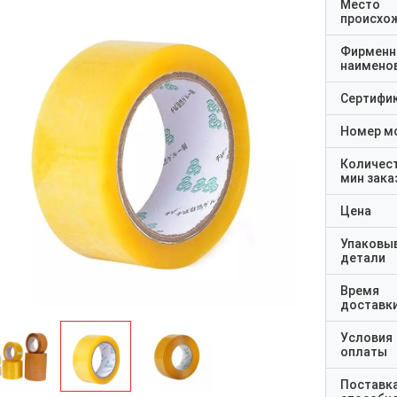
Место
происхо
Фирменн
наимено
Сертифи
Номер м
Количес
мин зака
Цена
Упаковы
детали
Время
доставк
Условия
оплаты
Поставк