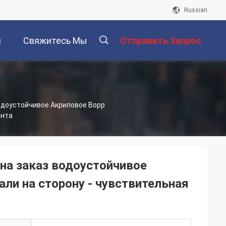
Russian
и
Свяжитесь Мы
Отправить Запрос
描
одоустойчивое Акриловое Bopp
ента
述
на заказ водоустойчивое
али на сторону - чувствительная