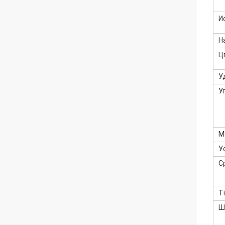
И
Н
Ц
У
У
M
У
С
T
Ш