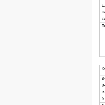
Д
П
С
П
К
B
B
B
B