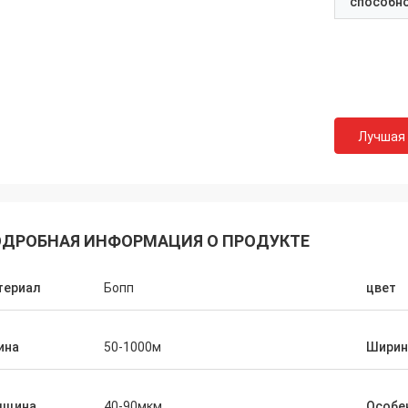
способн
Лучшая
ДРОБНАЯ ИНФОРМАЦИЯ О ПРОДУКТЕ
териал
Бопп
цвет
ина
50-1000м
Ширин
лщина
40-90мкм
Особе