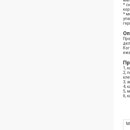
мал
* с
кор
* м
упа
гер
Оп
Про
дел
Ког
еже
Пр
1, 
2, 
кле
3, 
4, 
5, 
6, 
М