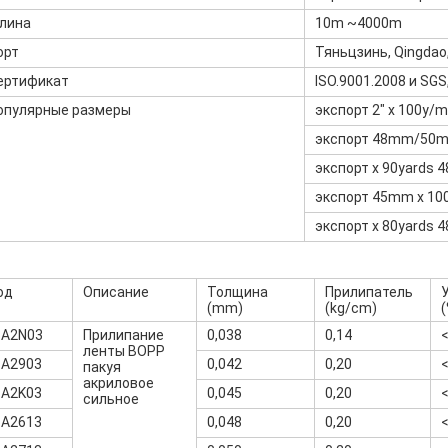
лина
10m ~4000m
орт
Тяньцзинь, Qingdao
ертификат
ISO.9001.2008 и SGS
опулярные размеры
экспорт 2" x 100y/
экспорт 48mm/50mm
экспорт x 90yards 
экспорт 45mm x 10
экспорт x 80yards 
од
Описание
Толщина
Прилипатель
(mm)
(kg/cm)
(
-A2N03
Прилипание
0,038
0,14
ленты BOPP
-A2903
0,042
0,20
пакуя
акриловое
-A2K03
0,045
0,20
сильное
-A2613
0,048
0,20