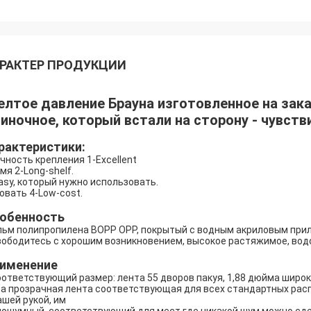
РАКТЕР ПРОДУКЦИИ
лтое давление Брауна изготовленное на зак
иночное, который встали на сторону - чувств
рактеристики:
чность крепления 1-Excellent
мя 2-Long-shelf.
asy, который нужно использовать.
овать 4-Low-cost.
обенность
ьм полипропилена BOPP OPP, покрытый с водным акриловым при
ободитесь с хорошим возникновением, высокое растяжимое, вод
именение
оответствующий размер: лента 55 дворов пакуя, 1,88 дюйма широка
та прозрачная лента соответствующая для всех стандартных рас
ашей рукой, им