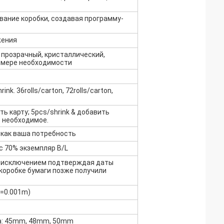
вание коробки, создавая программу-
жения
 прозрачный, кристаллический,
 мере необходимости
ink. 36rolls/carton, 72rolls/carton,
ть карту; 5pcs/shrink & добавить
е необходимое.
и как ваша потребность
с 70% экземпляр B/L
а исключением подтверждая даты
 коробке бумаги позже получили
c=0.001m)
а: 45mm, 48mm, 50mm