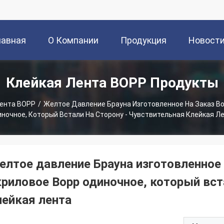
лавная
О Компании
Продукция
Новост
Клейкая Лента BOPP Продукты
раница
Лента BOPP
/
Желтое Давление Брауна Изготовленное На Заказ В
ночное, Который Встали На Сторону - Чувствительная Клейкая Л
елтое давление Брауна изготовленное 
криловое Bopp одиночное, который вст
лейкая лента