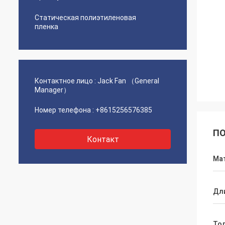
Статическая полиэтиленовая
пленка
Контактное лицо :
Jack Fan （General
Manager）
Номер телефона :
+8615256576385
ПО
Контакт
Ма
Дл
То