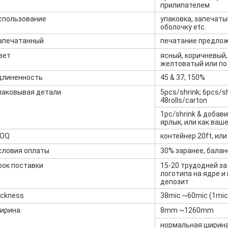
прилипателем
спользование
упаковка, запечаты
оболочку etc.
апечатанный
печатание предло
вет
ясный, коричневый,
желтоватый или по
длиненность
45 & 37; 150%
паковывая детали
5pcs/shrink; 6pcs/shr
48rolls/carton
1pc/shrink & добави
ярлык, или как ваш
OQ
контейнер 20ft, ил
словия оплаты
30% заранее, балан
рок поставки
15-20 трудодней з
логотипа на ядре и
депозит
ickness
38mic ~60mic (1mi
ирина
8mm ~1260mm
нормальная ширин