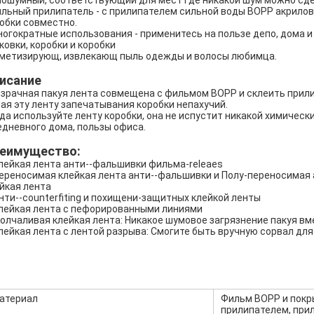
ошумный, соответствующий для мест где никакой шум можно сде
ильный прилипатель - с прилипателем сильной воды BOPP акрилов
обки совместно.
ногократные использования - применитесь на пользе депо, дома и
ковки, коробки и коробки
метизирующ, извлекающ пыль одежды и волосы любимца.
исание
зрачная пакуя лента совмещена с фильмом BOPP и склеить прили
ая эту ленту запечатывания коробки непахучий.
да используйте ленту коробки, она не испустит никакой химичес
дневного дома, пользы офиса.
еимущество:
клейкая лента анти--фальшивки фильма-releaes
переносимая клейкая лента анти--фальшивки и Полу-переносимая 
йкая лента
анти--counterfiting и похищени-защитных клейкой ленты
клейкая лента с пефорированными линиями
молчаливая клейкая лента: Никакое шумовое загрязнение пакуя вм
клейкая лента с лентой разрыва: Смогите быть вручную сорвал дл
атериал
Фильм BOPP и покр
прилипателем, при