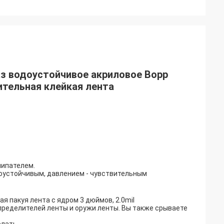
аз водоустойчивое акриловое Bopp
ительная клейкая лента
липателем.
оустойчивым, давлением - чувствительным
я пакуя лента с ядром 3 дюймов, 2.0mil
пределителей ленты и оружи ленты. Вы также срываете