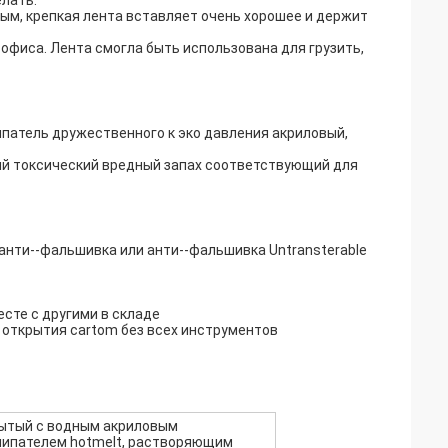
лать.
ым, крепкая лента вставляет очень хорошее и держит
 офиса. Лента смогла быть использована для грузить,
патель дружественного к эко давления акриловый,
кий токсический вредный запах соответствующий для
анти--фальшивка или анти--фальшивка Untransterable
есте с другими в складе
я открытия cartom без всех инструментов
ытый с водным акриловым
липателем hotmelt, растворяющим