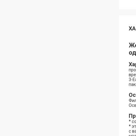
ХА
Же
од
Ха
про
вре
3-E
пак
Ос
Фил
Осв
Пр
* с
* э
с в