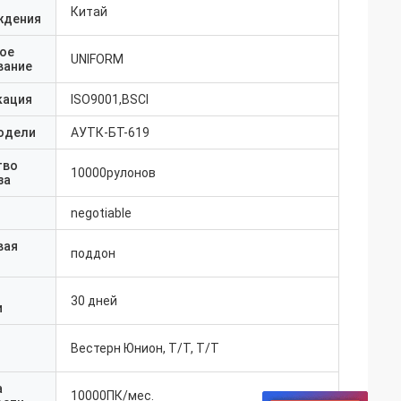
Китай
ждения
ое
UNIFORM
вание
кация
ISO9001,BSCI
одели
АУТК-БТ-619
тво
10000рулонов
за
negotiable
вая
поддон
30 дней
и
Вестерн Юнион, Т/Т, Т/Т
а
10000ПК/мес.