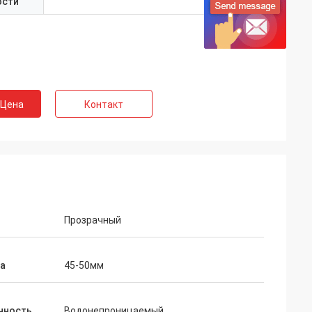
ости
 Цена
Контакт
Прозрачный
а
45-50мм
нность
Водонепроницаемый