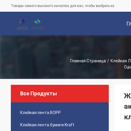
Товары самого высокого качества для вас, чтобы выбрать из
Г
Ст
Главная Страница
/
Клейкая 
Оди
Все Продукты
Ж
а
Клейкая лента BOPP
к
Клейкая лента бумаги Kraft