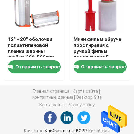
Клейкая лента PVC
Крен ленты BOPP слон
12" - 20" оболочки
Мини фильм обруча
полиэтиленовой
простирания с
пленки ширины
ручкой фильм
Клейкая лента стеклоткани
дюйма 300-500mm
простирания 5
распределитель
дюймов
Отправить запрос
Отправить запрос
кассеты для пленки
пластиковый с
Крен фильма простирания
простирания
вращая ручками для
прозрачной
обруча паллета
красочной ручной
Пакуя клейкая лента
Главная страница
Карта сайта
контактные данные
Desktop Site
Карта сайта
Privacy Policy
Клейкая лента Polyimide
Клейкая лента пены
Качество
Клейкая лента BOPP
Китайская