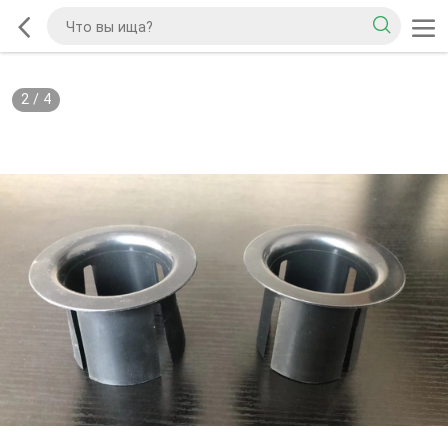
2
/
4