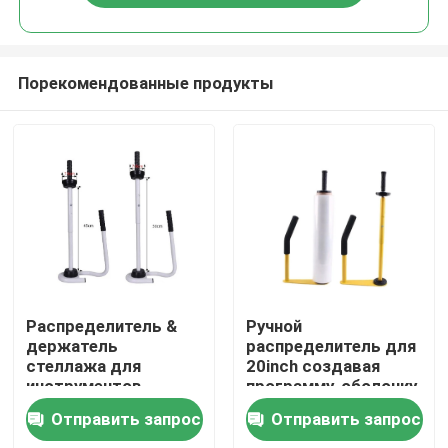
Порекомендованные продукты
Дом
Распределитель &
Ручной
держатель
распределитель для
стеллажа для
20inch создавая
Продукты
инструментов
программу-оболочку
обруча фильма
распределитель
Отправить запрос
Отправить запрос
простирания
фильма простирания
О нас
распределителя
паллета фильма