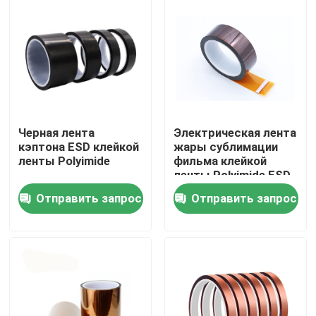
Путешествие фабрики
Проверка качества
Свяжитесь мы
Черная лента
Электрическая лента
кэптона ESD клейкой
жары сублимации
ленты Polyimide
фильма клейкой
Спросите цитату
ленты Polyimide ESD
PI для класса PCB h
Отправить запрос
Отправить запрос
Клейкая лента BOPP
Клейкая лента бумаги Kraft
Клейкая лента ЛЮБИМЦА