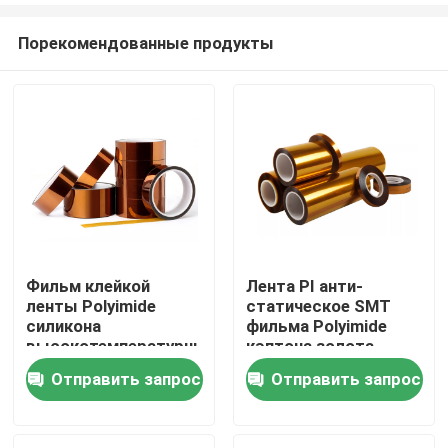
Порекомендованные продукты
Фильм клейкой
Лента PI анти-
ленты Polyimide
статическое SMT
Дом
силикона
фильма Polyimide
высокотемпературный
кэптона золота
Отправить запрос
Отправить запрос
Продукты
О нас