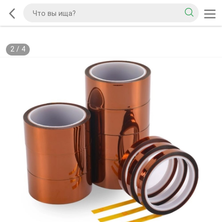
2
/
4