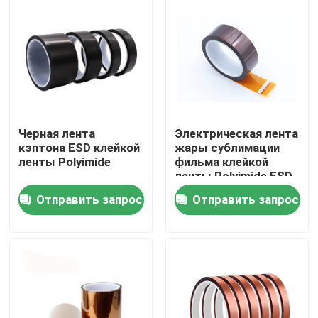
Путешествие фабрики
Проверка качества
Свяжитесь мы
Черная лента
Электрическая лента
кэптона ESD клейкой
жары сублимации
ленты Polyimide
фильма клейкой
Спросите цитату
ленты Polyimide ESD
PI для класса PCB h
Отправить запрос
Отправить запрос
Клейкая лента BOPP
Клейкая лента бумаги Kraft
Клейкая лента ЛЮБИМЦА