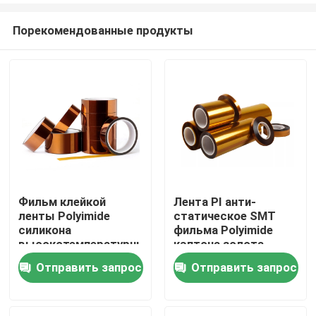
Порекомендованные продукты
Фильм клейкой
Лента PI анти-
ленты Polyimide
статическое SMT
Дом
силикона
фильма Polyimide
высокотемпературный
кэптона золота
Отправить запрос
Отправить запрос
Продукты
О нас