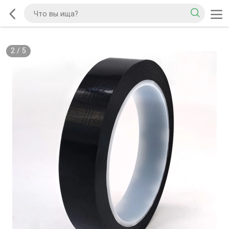
2
/
5