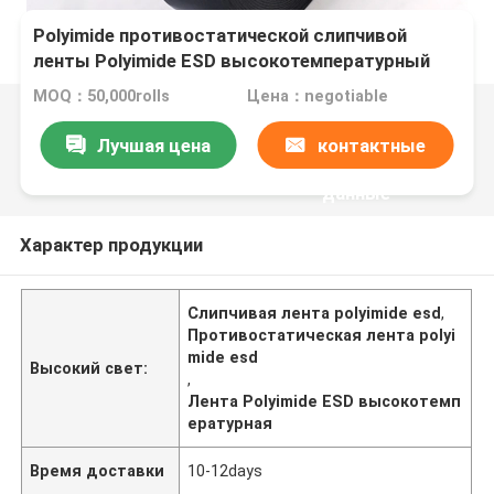
Polyimide противостатической слипчивой
ленты Polyimide ESD высокотемпературный
связывает встали на сторону одиночное,
MOQ：50,000rolls
Цена：negotiable
который тесьмой
Лучшая цена
контактные
данные
Характер продукции
Слипчивая лента polyimide esd
,
Противостатическая лента polyi
mide esd
Высокий свет:
,
Лента Polyimide ESD высокотемп
ературная
Время доставки
10-12days