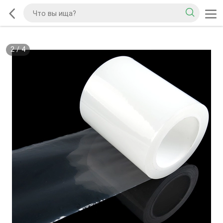
2
/
4