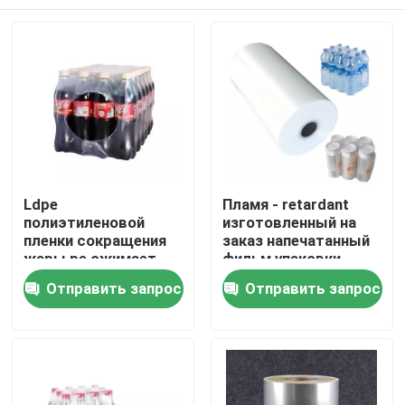
Ldpe
Пламя - retardant
полиэтиленовой
изготовленный на
пленки сокращения
заказ напечатанный
жары pe сжимает
фильм упаковки
пользу фильма
сокращения pe
Дом
Отправить запрос
Отправить запрос
создания
сокращение жары
программы-
мнущего фильма
оболочки для
Lldpe 75 микронов
Продукты
упаковочных
материалов или
товаров
О нас