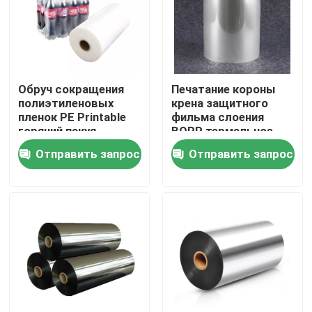
Путешествие фабрики
Проверка качества
Обруч сокращения
Печатание короны
полиэтиленовых
крена защитного
пленок PE Printable
фильма слоения
Свяжитесь мы
горячий пакуя
BOPP термальное
теплоусаживающий
одиночное бортовое
Отправить запрос
Отправить запрос
крен фильма
подгоняло
Спросите цитату
сокращения для
пластиковой
минеральной воды
бутылок
Клейкая лента BOPP
Клейкая лента бумаги Kraft
Клейкая лента ЛЮБИМЦА