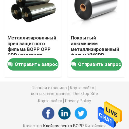
Клейкая лента PVC
Крен ленты BOPP слон
Металлизированный
Покрытый
крен защитного
алюминием
фильма BOPP OPP
металлизированный
Клейкая лента стеклоткани
CPP нагревает
фильм VMCPP
Sealable
полипропилена
Отправить запрос
Отправить запрос
Крен фильма простирания
Пакуя клейкая лента
Главная страница
Карта сайта
контактные данные
Desktop Site
Карта сайта
Privacy Policy
Клейкая лента Polyimide
Клейкая лента пены
Качество
Клейкая лента BOPP
Китайская