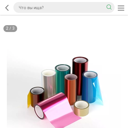
2
/
3