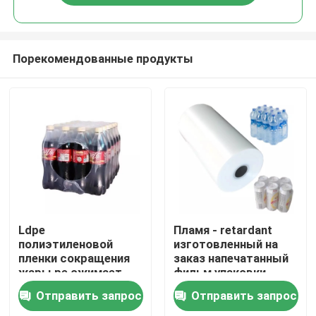
Порекомендованные продукты
Дом
Ldpe
Пламя - retardant
полиэтиленовой
изготовленный на
пленки сокращения
заказ напечатанный
Продукты
жары pe сжимает
фильм упаковки
пользу фильма
сокращения pe
Отправить запрос
Отправить запрос
создания
сокращение жары
О нас
программы-
мнущего фильма