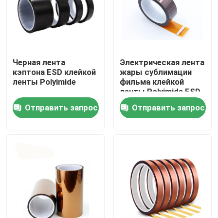
Путешествие фабрики
Проверка качества
Черная лента
Электрическая лента
кэптона ESD клейкой
жары сублимации
ленты Polyimide
фильма клейкой
Свяжитесь мы
ленты Polyimide ESD
PI для класса PCB h
Отправить запрос
Отправить запрос
Спросите цитату
Клейкая лента BOPP
Клейкая лента бумаги Kraft
Клейкая лента ЛЮБИМЦА