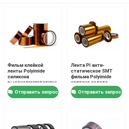
Фильм клейкой
Лента PI анти-
ленты Polyimide
статическое SMT
силикона
фильма Polyimide
высокотемпературный
кэптона золота
Дом
Отправить запрос
Отправить запрос
Продукты
О нас